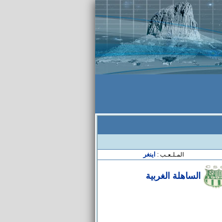
اينغر
المـلـعـب :
الساهلة الغربية