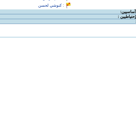
:
كنوشي لحسن
لأساسيين:
إحتياطيين :