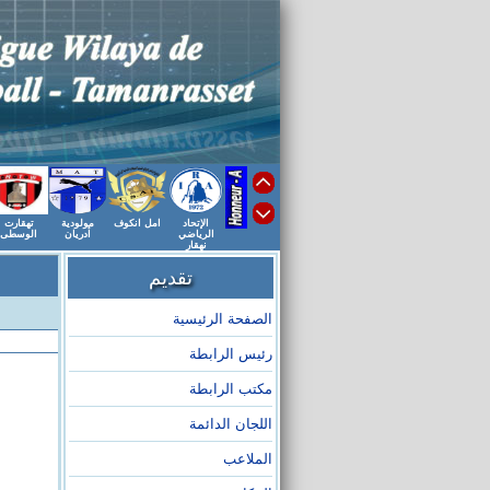
الإتحاد
امل انكوف
مولودية
تهقارت
الرياضي
أدريان
الوسطى
نهقار
تقديم
الصفحة الرئيسية
رئيس الرابطة
مكتب الرابطة
اللجان الدائمة
الملاعب