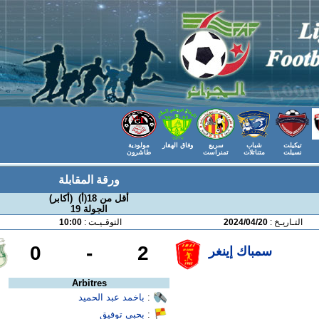
تيكيلت
شباب
سريع
وفاق الهقار
مولودية
نسيلت
متناتلات
تمنراست
طاشرون
ورقة المقابلة
أقل من 18(أ) (أكابر)
الجولة 19
التـاريـخ :
2024/04/20
التوقـيـت :
10:00
0
-
2
سمباك إينغر
Arbitres
:
باخمد عبد الحميد
:
بحبي توفيق