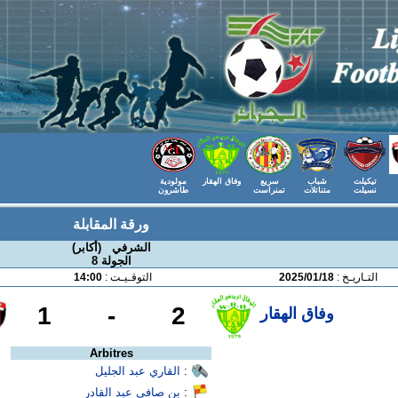
تيكيلت
شباب
سريع
وفاق الهقار
مولودية
نسيلت
متناتلات
تمنراست
طاشرون
ورقة المقابلة
الشرفي (أكابر)
الجولة 8
التـاريـخ :
2025/01/18
التوقـيـت :
14:00
1
-
2
وفاق الهقار
Arbitres
:
القاري عبد الجليل
:
بن صافي عبد القادر