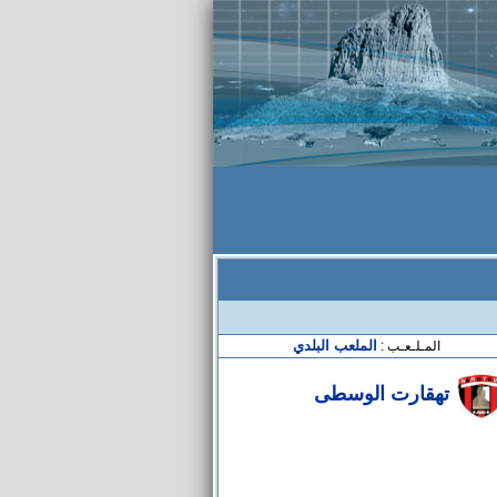
الملعب البلدي
المـلـعـب :
تهقارت الوسطى