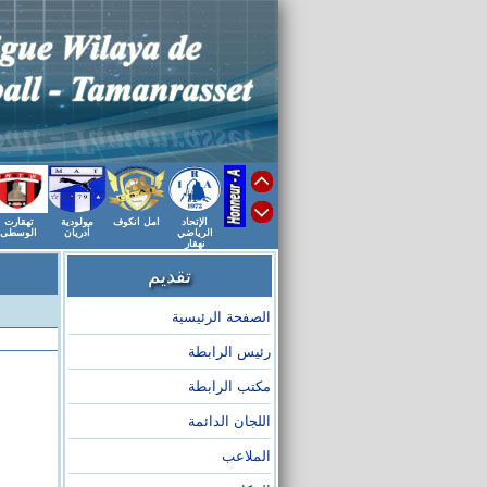
الإتحاد
امل انكوف
مولودية
تهقارت
الرياضي
أدريان
الوسطى
نهقار
تقديم
الصفحة الرئيسية
رئيس الرابطة
مكتب الرابطة
اللجان الدائمة
الملاعب