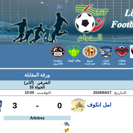
تيكيلت
شباب
سريع
وفاق الهقار
مولودية
نسيلت
متناتلات
تمنراست
طاشرون
ورقة المقابلة
الشرفي (أكابر)
الجولة 16
التـاريـخ :
2026/04/17
التوقـيـت :
10:00
3
-
0
امل انكوف
Arbitres
:
: