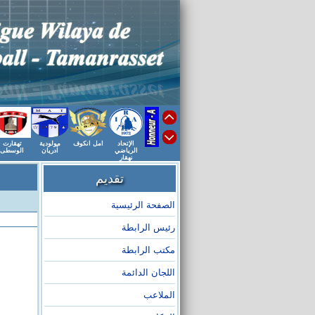
الإتحاد
امل انكوف
مولودية
تهقارت
الرياضي
أدريان
الوسطى
نهقار
تقديم
الصفحة الرئيسية
رئيس الرابطة
مكتب الرابطة
اللجان الدائمة
الملاعب