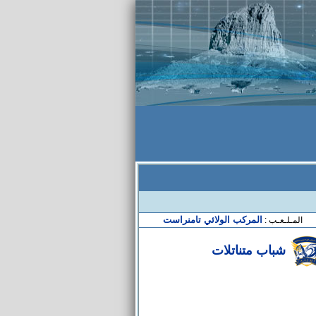
المركب الولائي تامنراست
المـلـعـب :
شباب متناتلات