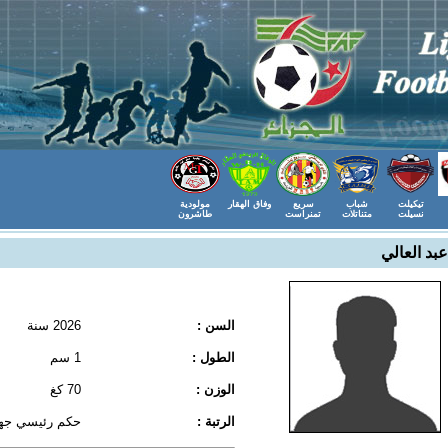
تيكيلت
شباب
سريع
وفاق الهقار
مولودية
نسيلت
متناتلات
تمنراست
طاشرون
د العالي
السن :
2026 سنة
الطول :
1 سم
الوزن :
70 كغ
الرتبة :
حكم رئيسي جه