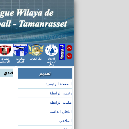
الإتحاد
امل انكوف
مولودية
تهقارت
الرياضي
أدريان
الوسطى
نهقار
تقديم
فندي عب
الصفحة الرئيسية
رئيس الرابطة
مكتب الرابطة
اللجان الدائمة
الملاعب